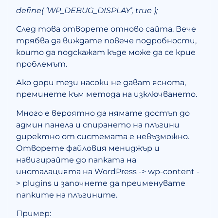
define( ‘WP_DEBUG_DISPLAY’, true );
След това отворете отново сайта. Вече
трябва да виждате повече подробности,
които да подскажат къде може да се крие
проблемът.
Ако дори тези насоки не дават яснота,
преминете към метода на изключването.
Много е вероятно да нямате достъп до
админ панела и спирането на плъгини
директно от системата е невъзможно.
Отворете файловия мениджър и
навигирайте до папката на
инсталацията на WordPress -> wp-content -
> plugins и започнете да преименувате
папките на плъгините.
Пример: