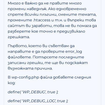
Много е важно да не правите много
промени наведнъж. Ако едновременно
спрете всички плъгини, смените темата,
промените .htaccess и т.н. и въпреки това
сайтът ви заработи, това не ви помага да
разберете кое точно е предизвикало
грешката.
Първото, което ви съветвам да
направите е да проверите error_log
файловете. Потърсете последните
записани грешки, те ще ви подскажат
възможната причина.
В wp-config.php файла добавете следния
код:
define( ‘WP_DEBUG’, true );
define( ‘WP_DEBUG_LOG’, true );