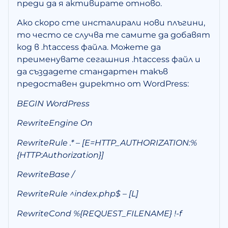
преди да я активирате отново.
Ако скоро сте инсталирали нови плъгини,
то често се случва те самите да добавят
код в .htaccess файла. Можете да
преименувате сегашния .htaccess файл и
да създадете стандартен такъв
предоставен директно от WordPress:
BEGIN WordPress
RewriteEngine On
RewriteRule .* – [E=HTTP_AUTHORIZATION:%
{HTTP:Authorization}]
RewriteBase /
RewriteRule ^index.php$ – [L]
RewriteCond %{REQUEST_FILENAME} !-f