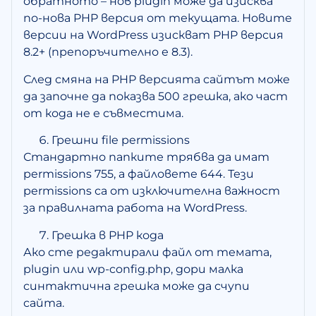
обратното – нов plugin може да изисква
по-нова PHP версия от текущата. Новите
версии на WordPress изискват PHP версия
8.2+ (препоръчително е 8.3).
След смяна на PHP версията сайтът може
да започне да показва 500 грешка, ако част
от кода не е съвместима.
Грешни file permissions
Стандартно папките трябва да имат
permissions 755, а файловете 644. Тези
permissions са от изключителна важност
за правилната работа на WordPress.
Грешка в PHP кода
Ако сте редактирали файл от темата,
plugin или wp-config.php, дори малка
синтактична грешка може да счупи
сайта.