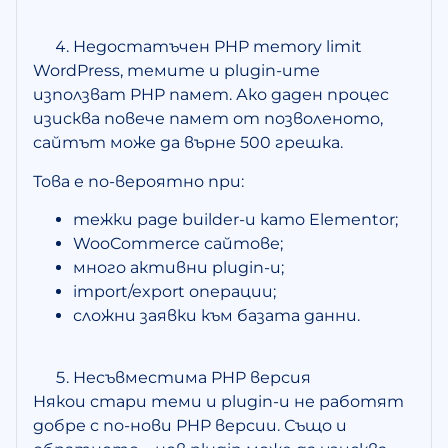
Недостатъчен PHP memory limit
WordPress, темите и plugin-ите
използват PHP памет. Ако даден процес
изисква повече памет от позволеното,
сайтът може да върне 500 грешка.
Това е по-вероятно при:
тежки page builder-и като Elementor;
WooCommerce сайтове;
много активни plugin-и;
import/export операции;
сложни заявки към базата данни.
Несъвместима PHP версия
Някои стари теми и plugin-и не работят
добре с по-нови PHP версии. Също и