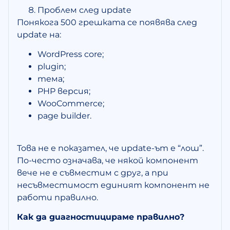
Проблем след update
Понякога 500 грешката се появява след
update на:
WordPress core;
plugin;
тема;
PHP версия;
WooCommerce;
page builder.
Това не е показател, че update-ът е “лош”.
По-често означава, че някой компонент
вече не е съвместим с друг, а при
несъвместимост единият компонент не
работи правилно.
Как да диагностицираме правилно?