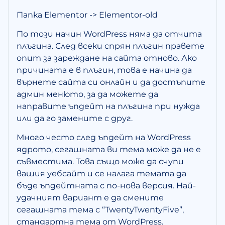
Папка Elementor -> Elementor-old
По този начин WordPress няма да отчита
плъгина. След всеки спрян плъгин правете
опит за зареждане на сайта отново. Ако
причината е в плъгин, това е начина да
върнете сайта си онлайн и да достъпите
админ менюто, за да можете да
направите ъпдейт на плъгина при нужда
или да го замените с друг.
Много често след ъпдейт на WordPress
ядрото, сегашната ви тема може да не е
съвместима. Това също може да счупи
вашия уебсайт и се налага темата да
бъде ъпдейтната с по-нова версия. Най-
удачният вариант е да смените
сегашната тема с “TwentyTwentyFive”,
стандартна тема от WordPress.