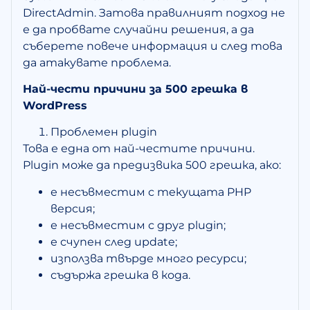
DirectAdmin. Затова правилният подход не
е да пробвате случайни решения, а да
съберете повече информация и след това
да атакувате проблема.
Най-чести причини за 500 грешка в
WordPress
Проблемен plugin
Това е една от най-честите причини.
Plugin може да предизвика 500 грешка, ако:
е несъвместим с текущата PHP
версия;
е несъвместим с друг plugin;
е счупен след update;
използва твърде много ресурси;
съдържа грешка в кода.