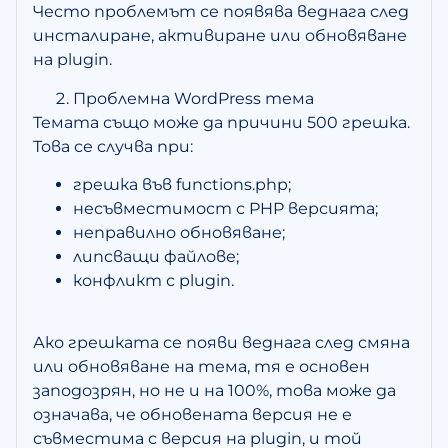
Често проблемът се появява веднага след
инсталиране, активиране или обновяване
на plugin.
Проблемна WordPress тема
Темата също може да причини 500 грешка.
Това се случва при:
грешка във functions.php;
несъвместимост с PHP версията;
неправилно обновяване;
липсващи файлове;
конфликт с plugin.
Ако грешката се появи веднага след смяна
или обновяване на тема, тя е основен
заподозрян, но не и на 100%, това може да
означава, че обновената версия не е
съвместима с версия на plugin, и той