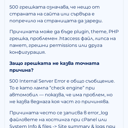
500 грешката означава, че нещо от
страната на сайта или сървъра е
попречило на страницата да зареди.
Причината може да бъде plugin, theme, PHP
грешка, проблемен .htaccess файл, липса на
памет, грешни permissions или друга
конфигурация.
Защо грешката не казва точната
причина?
500 Internal Server Error е общо съобщение.
То е като лампа “check engine” при
автомобил — показва, че има проблем, но
не казва веднага коя част го причинява.
Причината често се записва в error_log
файловете на хостинга при cPanel или
System Info & files -> Site summary & logs при