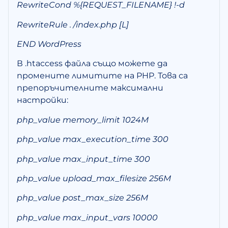
RewriteCond %{REQUEST_FILENAME} !-d
RewriteRule . /index.php [L]
END WordPress
В .htaccess файла също можете да
промените лимитите на PHP. Това са
препоръчителните максимални
настройки:
php_value memory_limit 1024M
php_value max_execution_time 300
php_value max_input_time 300
php_value upload_max_filesize 256M
php_value post_max_size 256M
php_value max_input_vars 10000