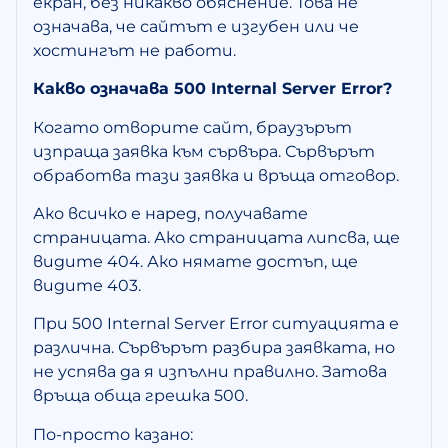
екран, без никакво обяснение. Това не
означава, че сайтът е изгубен или че
хостингът не работи.
Какво означава 500 Internal Server Error?
Когато отворите сайт, браузърът
изпраща заявка към сървъра. Сървърът
обработва тази заявка и връща отговор.
Ако всичко е наред, получавате
страницата. Ако страницата липсва, ще
видите 404. Ако нямате достъп, ще
видите 403.
При 500 Internal Server Error ситуацията е
различна. Сървърът разбира заявката, но
не успява да я изпълни правилно. Затова
връща обща грешка 500.
По-просто казано: