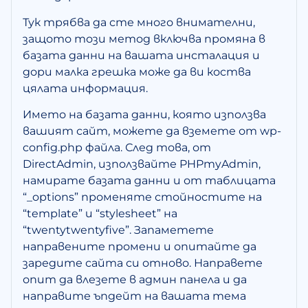
Тук трябва да сте много внимателни,
защото този метод включва промяна в
базата данни на вашата инсталация и
дори малка грешка може да ви коства
цялата информация.
Името на базата данни, която използва
вашият сайт, можете да вземете от wp-
config.php файла. След това, от
DirectAdmin, използвайте PHPmyAdmin,
намирате базата данни и от таблицата
“_options” променяте стойностите на
“template” и “stylesheet” на
“twentytwentyfive”. Запаметете
направените промени и опитайте да
заредите сайта си отново. Направете
опит да влезете в админ панела и да
направите ъпдейт на вашата тема